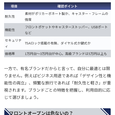
項目
確認ポイント
素材がポリカーボネート製か、キャスター・フレームの
耐久性
強度
フロントポケットやキャスターストッパー、USBポート
機能性
など
セキュリテ
TSAロック搭載の有無、ダイヤル式か鍵式か
ィ
価格帯
1万円台～3万円台が中心。高級ブランドは5万円以上も
一方で、有名ブランドだからと言って、自分に最適とは限
りません。例えばビジネス用途であれば「デザイン性と機
能性の両立」、頻繁な旅行であれば「耐久性と軽さ」が重
視されます。ブランドごとの特徴を把握し、利用目的に応
じて選びましょう。
フロントオープンは危ないの？