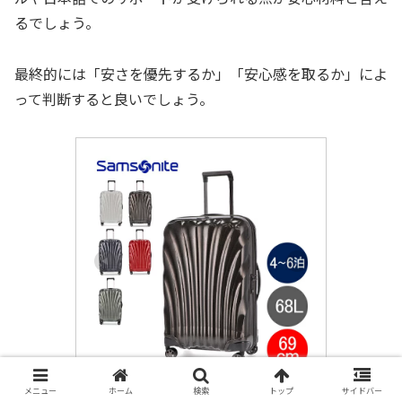
るでしょう。
最終的には「安さを優先するか」「安心感を取るか」によ
って判断すると良いでしょう。
＼店内、モール内最安挑戦中／ 
メニュー
ホーム
検索
トップ
サイドバー