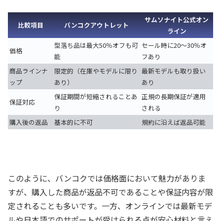
サムソナイト公式オン
比較項目
バンコクアウトレット
ライン
型落ち品は最大50％オフも可
セール時に20〜30％オ
価格
能
フあり
商品ラインナ
限定的（在庫やモデルに限り
最新モデルも取り扱い
ップ
あり）
あり
保証期間が短縮されることあ
正規の長期保証が適用
保証対応
り
される
購入後の返品
基本的に不可
規約に沿えば返品可能
このように、バンコクでは価格面において魅力がありま
すが、購入した商品が返品不可であることや保証内容が限
定されることも多いです。一方、オンラインでは最新モデ
ルや日本語でのサポートが受けられる点が安心材料と言え