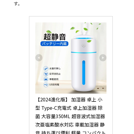
す。
【2024進化版】 加湿器 卓上 小
型 Type-C充電式 卓上加湿器 除
菌 大容量350ML 超音波式加湿器 
次亜塩素酸水対応 車載加湿器 静
音 持ち運び便利 軽量 コンパクト 