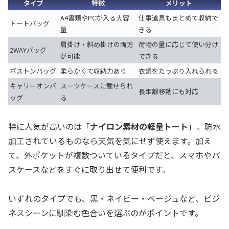
タイプ
特徴
メリット
A4書類やPCが入る大容
仕事道具もまとめて収納で
トートバッグ
量
きる
肩掛け・斜め掛けの両方
荷物の量に応じて使い分け
2WAYバッグ
が可能
できる
ボストンバッグ
柔らかくて収納力あり
衣類をたっぷり入れられる
キャリーオンバ
スーツケースに載せられ
長距離移動にも対応
ッグ
る
特に人気が高いのは「
ナイロン素材の軽量トート
」。防水
加工されているものなら天気を気にせず使えます。加え
て、外ポケットが複数ついているタイプだと、スマホやパ
スケースなどをすぐに取り出せて便利です。
いずれのタイプでも、黒・ネイビー・ベージュなど、ビジ
ネスシーンに馴染む色合いを選ぶのがポイントです。